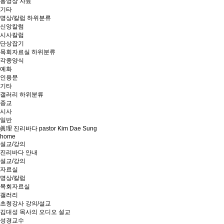
동영상 자료
기타
명상/칼럼
하위분류
신앙칼럼
시사칼럼
단상잡기
목회자료실
하위분류
각종양식
예화
인용문
기타
갤러리
하위분류
종교
시사
일반
眞理 진리바다 pastor Kim Dae Sung
home
설교/강의
진리바다 안내
설교/강의
자료실
명상/칼럼
목회자료실
갤러리
초청강사 강의/설교
김대성 목사의 오디오 설교
성경교수