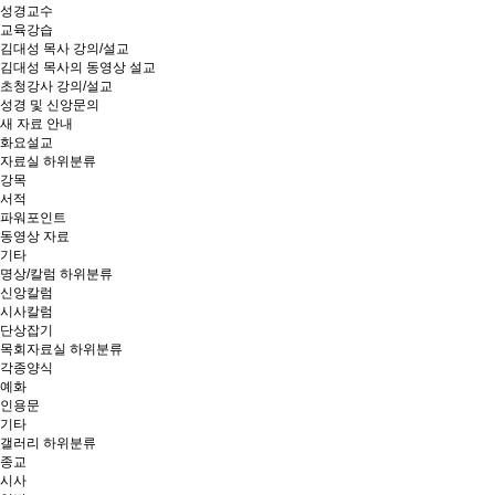
성경교수
교육강습
김대성 목사 강의/설교
김대성 목사의 동영상 설교
초청강사 강의/설교
성경 및 신앙문의
새 자료 안내
화요설교
자료실
하위분류
강목
서적
파워포인트
동영상 자료
기타
명상/칼럼
하위분류
신앙칼럼
시사칼럼
단상잡기
목회자료실
하위분류
각종양식
예화
인용문
기타
갤러리
하위분류
종교
시사