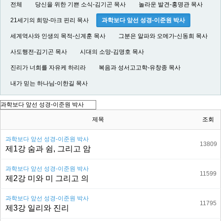
전체
당신을 위한 기쁜 소식-김기곤 목사
놀라운 발견-홍명관 목사
21세기의 희망-마크 핀리 목사
과학보다 앞선 성경-이준원 박사
세계역사와 인생의 목적-신계훈 목사
그분은 알파와 오메가-신동희 목사
사도행전-김기곤 목사
시대의 소망-김명호 목사
진리가 너희를 자유케 하리라
복음과 성서고고학-유창종 목사
내가 믿는 하나님-이한길 목사
제목
조회
과학보다 앞선 성경-이준원 박사
13809
제1강 숨과 쉼, 그리고 암
과학보다 앞선 성경-이준원 박사
11599
제2강 미와 미 그리고 의
과학보다 앞선 성경-이준원 박사
11795
제3강 일리와 진리