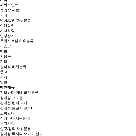
파워포인트
동영상 자료
기타
명상/칼럼
하위분류
신앙칼럼
시사칼럼
단상잡기
목회자료실
하위분류
각종양식
예화
인용문
기타
갤러리
하위분류
종교
시사
일반
메인메뉴
진리바다 안내
하위분류
김대성 프로필
김대성 편저 교재
김대성 설교 테잎 CD
교회안내
진리바다 사용안내
공지사항
설교/강의
하위분류
김대성 목사의 오디오 설교