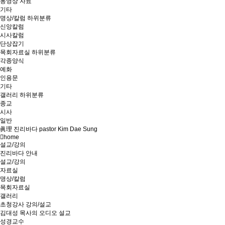
동영상 자료
기타
명상/칼럼
하위분류
신앙칼럼
시사칼럼
단상잡기
목회자료실
하위분류
각종양식
예화
인용문
기타
갤러리
하위분류
종교
시사
일반
眞理 진리바다 pastor Kim Dae Sung
home
설교/강의
진리바다 안내
설교/강의
자료실
명상/칼럼
목회자료실
갤러리
초청강사 강의/설교
김대성 목사의 오디오 설교
성경교수