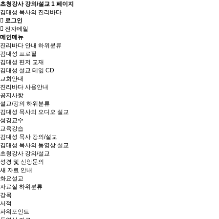
초청강사 강의/설교 1 페이지
김대성 목사의 진리바다
로그인
전자메일
메인메뉴
진리바다 안내
하위분류
김대성 프로필
김대성 편저 교재
김대성 설교 테잎 CD
교회안내
진리바다 사용안내
공지사항
설교/강의
하위분류
김대성 목사의 오디오 설교
성경교수
교육강습
김대성 목사 강의/설교
김대성 목사의 동영상 설교
초청강사 강의/설교
성경 및 신앙문의
새 자료 안내
화요설교
자료실
하위분류
강목
서적
파워포인트