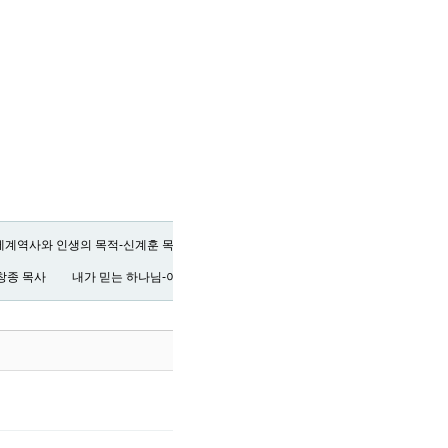
세계역사와 인생의 목적-신계훈 목사
창종 목사
내가 믿는 하나님-이한길 목사
조회
10709