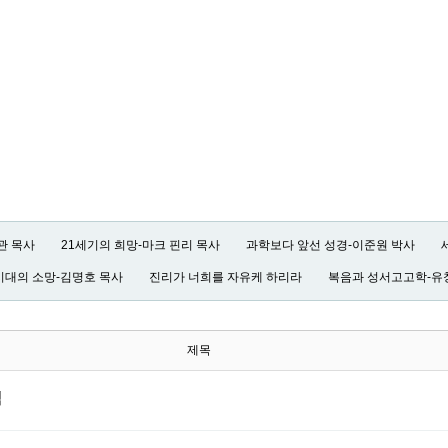
관 목사
21세기의 희망-마크 핀리 목사
과학보다 앞선 성경-이준원 박사
시대의 소망-김명호 목사
진리가 너희를 자유케 하리라
복음과 성서고고학-유
제목
적