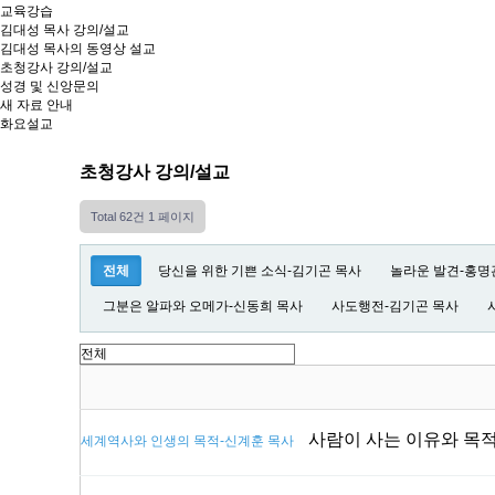
교육강습
김대성 목사 강의/설교
김대성 목사의 동영상 설교
초청강사 강의/설교
성경 및 신앙문의
새 자료 안내
화요설교
초청강사 강의/설교
Total 62건
1 페이지
전체
당신을 위한 기쁜 소식-김기곤 목사
놀라운 발견-홍명
그분은 알파와 오메가-신동희 목사
사도행전-김기곤 목사
사람이 사는 이유와 목
세계역사와 인생의 목적-신계훈 목사