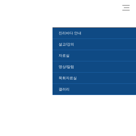
로
진리바다 안내
설교/강의
자료실
명상/칼럼
목회자료실
갤러리