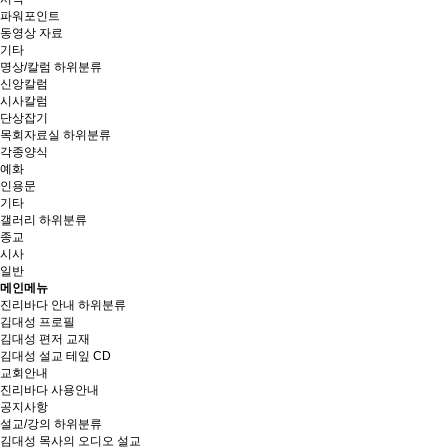
파워포인트
동영상 자료
기타
명상/칼럼
하위분류
신앙칼럼
시사칼럼
단상잡기
목회자료실
하위분류
각종양식
예화
인용문
기타
갤러리
하위분류
종교
시사
일반
메인메뉴
진리바다 안내
하위분류
김대성 프로필
김대성 편저 교재
김대성 설교 테잎 CD
교회안내
진리바다 사용안내
공지사항
설교/강의
하위분류
김대성 목사의 오디오 설교