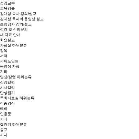
성경교수
교육강습
김대성 목사 강의/설교
김대성 목사의 동영상 설교
초청강사 강의/설교
성경 및 신앙문의
새 자료 안내
화요설교
자료실
하위분류
강목
서적
파워포인트
동영상 자료
기타
명상/칼럼
하위분류
신앙칼럼
시사칼럼
단상잡기
목회자료실
하위분류
각종양식
예화
인용문
기타
갤러리
하위분류
종교
시사