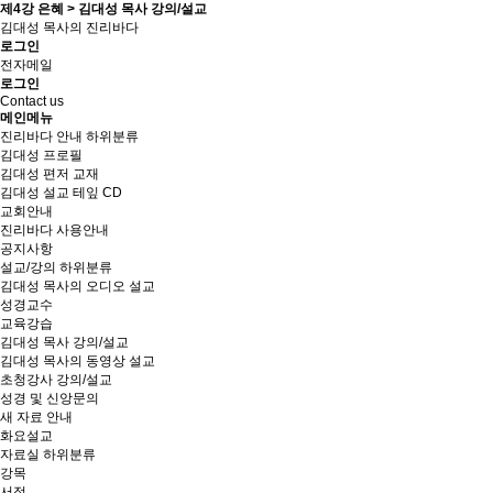
제4강 은혜 > 김대성 목사 강의/설교
김대성 목사의 진리바다
로그인
전자메일
로그인
Contact us
메인메뉴
진리바다 안내
하위분류
김대성 프로필
김대성 편저 교재
김대성 설교 테잎 CD
교회안내
진리바다 사용안내
공지사항
설교/강의
하위분류
김대성 목사의 오디오 설교
성경교수
교육강습
김대성 목사 강의/설교
김대성 목사의 동영상 설교
초청강사 강의/설교
성경 및 신앙문의
새 자료 안내
화요설교
자료실
하위분류
강목
서적