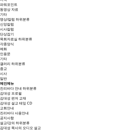
파워포인트
동영상 자료
기타
명상/칼럼
하위분류
신앙칼럼
시사칼럼
단상잡기
목회자료실
하위분류
각종양식
예화
인용문
기타
갤러리
하위분류
종교
시사
일반
메인메뉴
진리바다 안내
하위분류
김대성 프로필
김대성 편저 교재
김대성 설교 테잎 CD
교회안내
진리바다 사용안내
공지사항
설교/강의
하위분류
김대성 목사의 오디오 설교