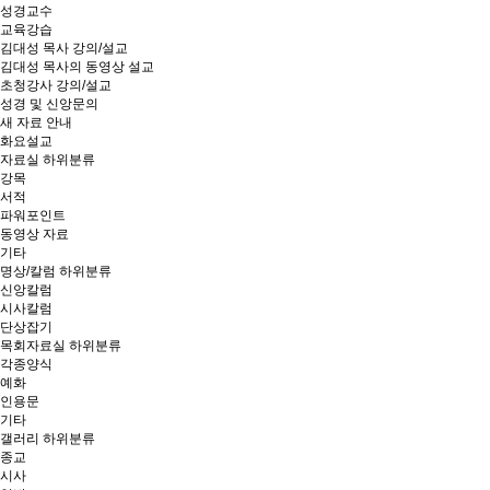
성경교수
교육강습
김대성 목사 강의/설교
김대성 목사의 동영상 설교
초청강사 강의/설교
성경 및 신앙문의
새 자료 안내
화요설교
자료실
하위분류
강목
서적
파워포인트
동영상 자료
기타
명상/칼럼
하위분류
신앙칼럼
시사칼럼
단상잡기
목회자료실
하위분류
각종양식
예화
인용문
기타
갤러리
하위분류
종교
시사