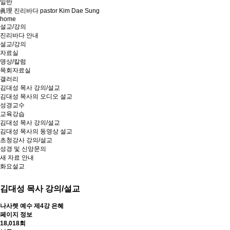
일반
眞理 진리바다 pastor Kim Dae Sung
home
설교/강의
진리바다 안내
설교/강의
자료실
명상/칼럼
목회자료실
갤러리
김대성 목사 강의/설교
김대성 목사의 오디오 설교
성경교수
교육강습
김대성 목사 강의/설교
김대성 목사의 동영상 설교
초청강사 강의/설교
성경 및 신앙문의
새 자료 안내
화요설교
김대성 목사 강의/설교
나사렛 예수
제4강 은혜
페이지 정보
18,018회