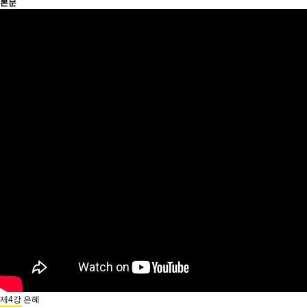
본문
제4강 은혜