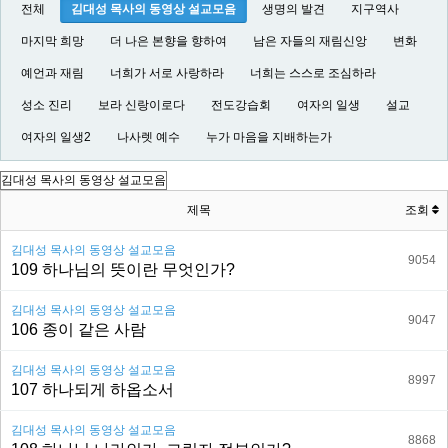
전체
김대성 목사의 동영상 설교모음
생명의 발견
지구역사
마지막 희망
더 나은 본향을 향하여
남은 자들의 재림신앙
변화
예언과 재림
너희가 서로 사랑하라
너희는 스스로 조심하라
성소 진리
보라 신랑이로다
전도강습회
여자의 일생
설교
여자의 일생2
나사렛 예수
누가 마음을 지배하는가
제목
조회
김대성 목사의 동영상 설교모음
9054
109 하나님의 뜻이란 무엇인가?
김대성 목사의 동영상 설교모음
9047
106 종이 같은 사람
김대성 목사의 동영상 설교모음
8997
107 하나되게 하옵소서
김대성 목사의 동영상 설교모음
8868