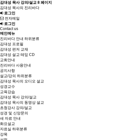
김대성 목사 강의/설교 8 페이지
김대성 목사의 진리바다
로그인
전자메일
로그인
Contact us
메인메뉴
진리바다 안내
하위분류
김대성 프로필
김대성 편저 교재
김대성 설교 테잎 CD
교회안내
진리바다 사용안내
공지사항
설교/강의
하위분류
김대성 목사의 오디오 설교
성경교수
교육강습
김대성 목사 강의/설교
김대성 목사의 동영상 설교
초청강사 강의/설교
성경 및 신앙문의
새 자료 안내
화요설교
자료실
하위분류
강목
서적