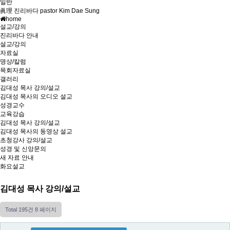
일반
眞理 진리바다 pastor Kim Dae Sung
home
설교/강의
진리바다 안내
설교/강의
자료실
명상/칼럼
목회자료실
갤러리
김대성 목사 강의/설교
김대성 목사의 오디오 설교
성경교수
교육강습
김대성 목사 강의/설교
김대성 목사의 동영상 설교
초청강사 강의/설교
성경 및 신앙문의
새 자료 안내
화요설교
김대성 목사 강의/설교
Total 195건
8 페이지