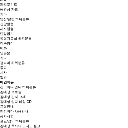
파워포인트
동영상 자료
기타
명상/칼럼
하위분류
신앙칼럼
시사칼럼
단상잡기
목회자료실
하위분류
각종양식
예화
인용문
기타
갤러리
하위분류
종교
시사
일반
메인메뉴
진리바다 안내
하위분류
김대성 프로필
김대성 편저 교재
김대성 설교 테잎 CD
교회안내
진리바다 사용안내
공지사항
설교/강의
하위분류
김대성 목사의 오디오 설교