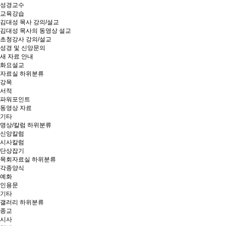
성경교수
교육강습
김대성 목사 강의/설교
김대성 목사의 동영상 설교
초청강사 강의/설교
성경 및 신앙문의
새 자료 안내
화요설교
자료실
하위분류
강목
서적
파워포인트
동영상 자료
기타
명상/칼럼
하위분류
신앙칼럼
시사칼럼
단상잡기
목회자료실
하위분류
각종양식
예화
인용문
기타
갤러리
하위분류
종교
시사