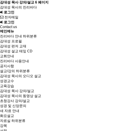
김대성 목사 강의/설교 6 페이지
김대성 목사의 진리바다
로그인
전자메일
로그인
Contact us
메인메뉴
진리바다 안내
하위분류
김대성 프로필
김대성 편저 교재
김대성 설교 테잎 CD
교회안내
진리바다 사용안내
공지사항
설교/강의
하위분류
김대성 목사의 오디오 설교
성경교수
교육강습
김대성 목사 강의/설교
김대성 목사의 동영상 설교
초청강사 강의/설교
성경 및 신앙문의
새 자료 안내
화요설교
자료실
하위분류
강목
서적