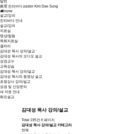
일반
眞理 진리바다 pastor Kim Dae Sung
home
설교/강의
진리바다 안내
설교/강의
자료실
명상/칼럼
목회자료실
갤러리
김대성 목사 강의/설교
김대성 목사의 오디오 설교
성경교수
교육강습
김대성 목사 강의/설교
김대성 목사의 동영상 설교
초청강사 강의/설교
성경 및 신앙문의
새 자료 안내
화요설교
김대성 목사 강의/설교
Total 195건
6 페이지
김대성 목사 강의/설교 카테고리
전체