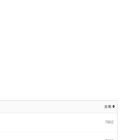
조회
7902