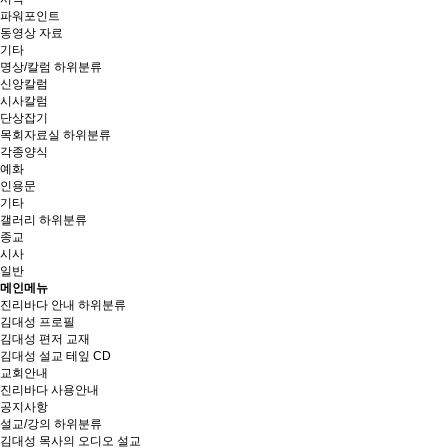
파워포인트
동영상 자료
기타
명상/칼럼
하위분류
신앙칼럼
시사칼럼
단상잡기
목회자료실
하위분류
각종양식
예화
인용문
기타
갤러리
하위분류
종교
시사
일반
메인메뉴
진리바다 안내
하위분류
김대성 프로필
김대성 편저 교재
김대성 설교 테잎 CD
교회안내
진리바다 사용안내
공지사항
설교/강의
하위분류
김대성 목사의 오디오 설교