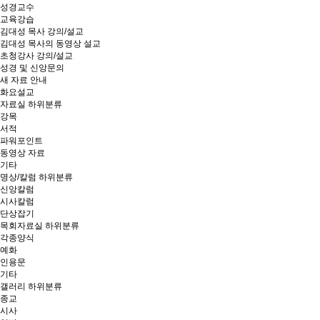
성경교수
교육강습
김대성 목사 강의/설교
김대성 목사의 동영상 설교
초청강사 강의/설교
성경 및 신앙문의
새 자료 안내
화요설교
자료실
하위분류
강목
서적
파워포인트
동영상 자료
기타
명상/칼럼
하위분류
신앙칼럼
시사칼럼
단상잡기
목회자료실
하위분류
각종양식
예화
인용문
기타
갤러리
하위분류
종교
시사