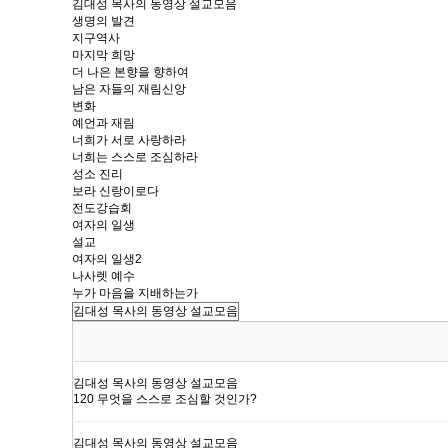
김대성 목사의 동영상 설교모음
생명의 발견
지구역사
마지막 희망
더 나은 본향을 향하여
남은 자들의 재림신앙
변화
예언과 재림
너희가 서로 사랑하라
너희는 스스로 조심하라
성소 진리
보라 신랑이로다
전도강습회
여자의 일생
설교
여자의 일생2
나사렛 예수
누가 마음을 지배하는가
김대성 목사의 동영상 설교모음
120 무엇을 스스로 조심할 것인가?
김대성 목사의 동영상 설교모음