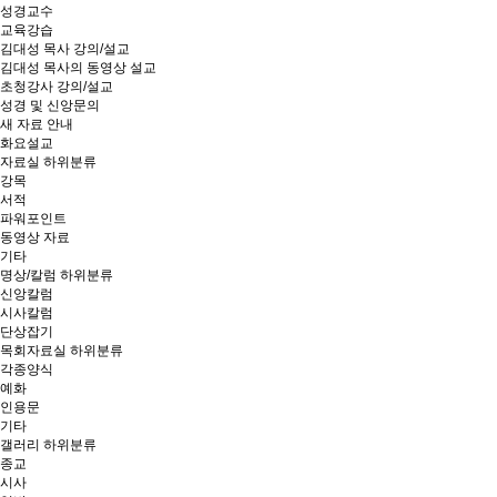
성경교수
교육강습
김대성 목사 강의/설교
김대성 목사의 동영상 설교
초청강사 강의/설교
성경 및 신앙문의
새 자료 안내
화요설교
자료실
하위분류
강목
서적
파워포인트
동영상 자료
기타
명상/칼럼
하위분류
신앙칼럼
시사칼럼
단상잡기
목회자료실
하위분류
각종양식
예화
인용문
기타
갤러리
하위분류
종교
시사