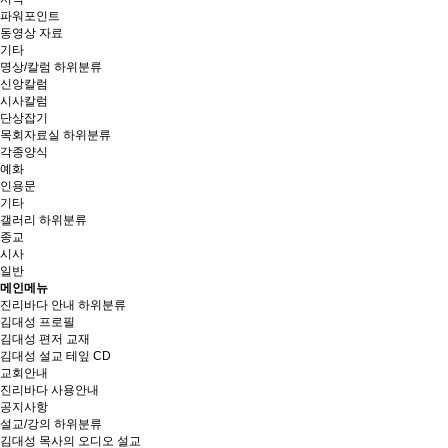
파워포인트
동영상 자료
기타
명상/칼럼
하위분류
신앙칼럼
시사칼럼
단상잡기
목회자료실
하위분류
각종양식
예화
인용문
기타
갤러리
하위분류
종교
시사
일반
메인메뉴
진리바다 안내
하위분류
김대성 프로필
김대성 편저 교재
김대성 설교 테잎 CD
교회안내
진리바다 사용안내
공지사항
설교/강의
하위분류
김대성 목사의 오디오 설교