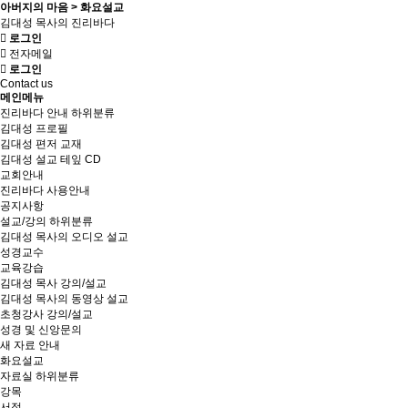
아버지의 마음 > 화요설교
김대성 목사의 진리바다
로그인
전자메일
로그인
Contact us
메인메뉴
진리바다 안내
하위분류
김대성 프로필
김대성 편저 교재
김대성 설교 테잎 CD
교회안내
진리바다 사용안내
공지사항
설교/강의
하위분류
김대성 목사의 오디오 설교
성경교수
교육강습
김대성 목사 강의/설교
김대성 목사의 동영상 설교
초청강사 강의/설교
성경 및 신앙문의
새 자료 안내
화요설교
자료실
하위분류
강목
서적