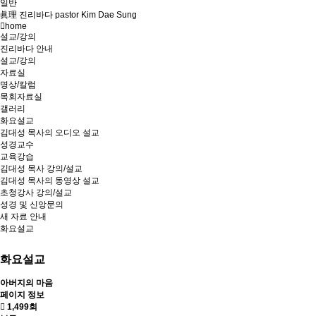
일반
眞理 진리바다 pastor Kim Dae Sung
home
설교/강의
진리바다 안내
설교/강의
자료실
명상/칼럼
목회자료실
갤러리
화요설교
김대성 목사의 오디오 설교
성경교수
교육강습
김대성 목사 강의/설교
김대성 목사의 동영상 설교
초청강사 강의/설교
성경 및 신앙문의
새 자료 안내
화요설교
화요설교
아버지의 마음
페이지 정보
1,499회