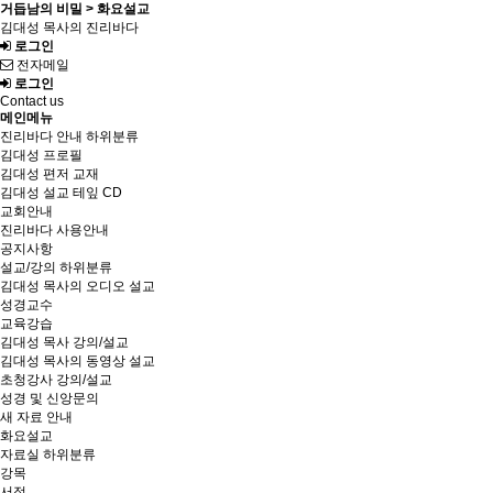
거듭남의 비밀 > 화요설교
김대성 목사의 진리바다
로그인
전자메일
로그인
Contact us
메인메뉴
진리바다 안내
하위분류
김대성 프로필
김대성 편저 교재
김대성 설교 테잎 CD
교회안내
진리바다 사용안내
공지사항
설교/강의
하위분류
김대성 목사의 오디오 설교
성경교수
교육강습
김대성 목사 강의/설교
김대성 목사의 동영상 설교
초청강사 강의/설교
성경 및 신앙문의
새 자료 안내
화요설교
자료실
하위분류
강목
서적