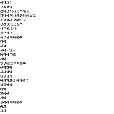
성경교수
교육강습
김대성 목사 강의/설교
김대성 목사의 동영상 설교
초청강사 강의/설교
성경 및 신앙문의
새 자료 안내
화요설교
자료실
하위분류
강목
서적
파워포인트
동영상 자료
기타
명상/칼럼
하위분류
신앙칼럼
시사칼럼
단상잡기
목회자료실
하위분류
각종양식
예화
인용문
기타
갤러리
하위분류
종교
시사