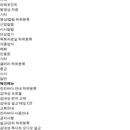
파워포인트
동영상 자료
기타
명상/칼럼
하위분류
신앙칼럼
시사칼럼
단상잡기
목회자료실
하위분류
각종양식
예화
인용문
기타
갤러리
하위분류
종교
시사
일반
메인메뉴
진리바다 안내
하위분류
김대성 프로필
김대성 편저 교재
김대성 설교 테잎 CD
교회안내
진리바다 사용안내
공지사항
설교/강의
하위분류
김대성 목사의 오디오 설교