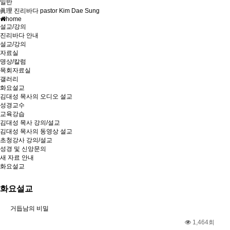
일반
眞理 진리바다 pastor Kim Dae Sung
home
설교/강의
진리바다 안내
설교/강의
자료실
명상/칼럼
목회자료실
갤러리
화요설교
김대성 목사의 오디오 설교
성경교수
교육강습
김대성 목사 강의/설교
김대성 목사의 동영상 설교
초청강사 강의/설교
성경 및 신앙문의
새 자료 안내
화요설교
화요설교
거듭남의 비밀
1,464회