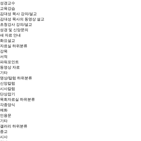
성경교수
교육강습
김대성 목사 강의/설교
김대성 목사의 동영상 설교
초청강사 강의/설교
성경 및 신앙문의
새 자료 안내
화요설교
자료실
하위분류
강목
서적
파워포인트
동영상 자료
기타
명상/칼럼
하위분류
신앙칼럼
시사칼럼
단상잡기
목회자료실
하위분류
각종양식
예화
인용문
기타
갤러리
하위분류
종교
시사