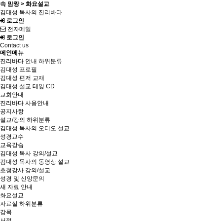
속 맘짱 > 화요설교
김대성 목사의 진리바다
로그인
전자메일
로그인
Contact us
메인메뉴
진리바다 안내
하위분류
김대성 프로필
김대성 편저 교재
김대성 설교 테잎 CD
교회안내
진리바다 사용안내
공지사항
설교/강의
하위분류
김대성 목사의 오디오 설교
성경교수
교육강습
김대성 목사 강의/설교
김대성 목사의 동영상 설교
초청강사 강의/설교
성경 및 신앙문의
새 자료 안내
화요설교
자료실
하위분류
강목
서적