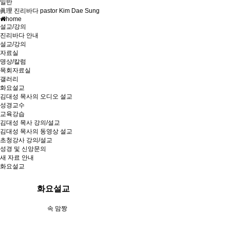
일반
眞理 진리바다 pastor Kim Dae Sung
home
설교/강의
진리바다 안내
설교/강의
자료실
명상/칼럼
목회자료실
갤러리
화요설교
김대성 목사의 오디오 설교
성경교수
교육강습
김대성 목사 강의/설교
김대성 목사의 동영상 설교
초청강사 강의/설교
성경 및 신앙문의
새 자료 안내
화요설교
화요설교
속 맘짱