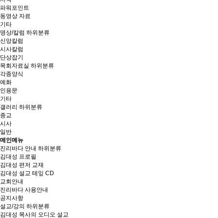
파워포인트
동영상 자료
기타
명상/칼럼
하위분류
신앙칼럼
시사칼럼
단상잡기
목회자료실
하위분류
각종양식
예화
인용문
기타
갤러리
하위분류
종교
시사
일반
메인메뉴
진리바다 안내
하위분류
김대성 프로필
김대성 편저 교재
김대성 설교 테잎 CD
교회안내
진리바다 사용안내
공지사항
설교/강의
하위분류
김대성 목사의 오디오 설교