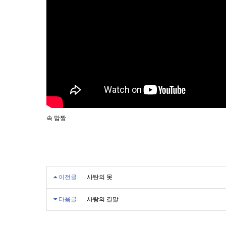
속 맘짱
이전글
사탄의 못
다음글
사랑의 결말