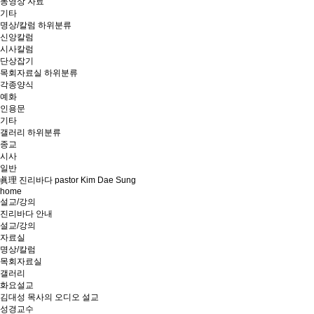
동영상 자료
기타
명상/칼럼
하위분류
신앙칼럼
시사칼럼
단상잡기
목회자료실
하위분류
각종양식
예화
인용문
기타
갤러리
하위분류
종교
시사
일반
眞理 진리바다 pastor Kim Dae Sung
home
설교/강의
진리바다 안내
설교/강의
자료실
명상/칼럼
목회자료실
갤러리
화요설교
김대성 목사의 오디오 설교
성경교수