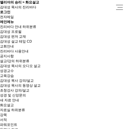
엘리야의 승리 > 화요설교
김대성 목사의 진리바다
로그인
전자메일
메인메뉴
진리바다 안내
하위분류
김대성 프로필
김대성 편저 교재
김대성 설교 테잎 CD
교회안내
진리바다 사용안내
공지사항
설교/강의
하위분류
김대성 목사의 오디오 설교
성경교수
교육강습
김대성 목사 강의/설교
김대성 목사의 동영상 설교
초청강사 강의/설교
성경 및 신앙문의
새 자료 안내
화요설교
자료실
하위분류
강목
서적
파워포인트