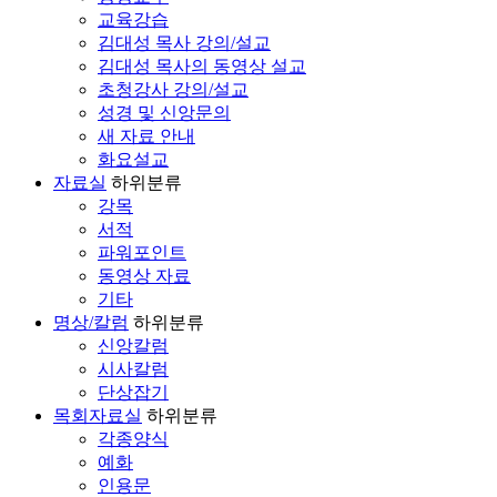
교육강습
김대성 목사 강의/설교
김대성 목사의 동영상 설교
초청강사 강의/설교
성경 및 신앙문의
새 자료 안내
화요설교
자료실
하위분류
강목
서적
파워포인트
동영상 자료
기타
명상/칼럼
하위분류
신앙칼럼
시사칼럼
단상잡기
목회자료실
하위분류
각종양식
예화
인용문