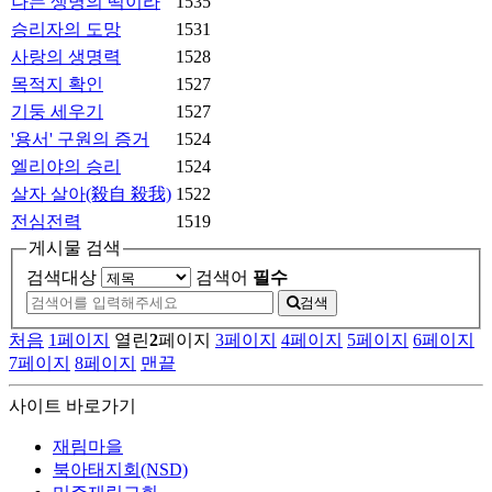
나는 생명의 떡이라
1535
승리자의 도망
1531
사랑의 생명력
1528
목적지 확인
1527
기둥 세우기
1527
'용서' 구원의 증거
1524
엘리야의 승리
1524
살자 살아(殺自 殺我)
1522
전심전력
1519
게시물 검색
검색대상
검색어
필수
검색
처음
1
페이지
열린
2
페이지
3
페이지
4
페이지
5
페이지
6
페이지
7
페이지
8
페이지
맨끝
사이트 바로가기
재림마을
북아태지회(NSD)