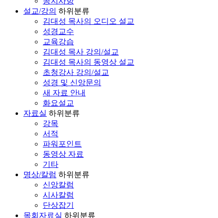
공지사항
설교/강의
하위분류
김대성 목사의 오디오 설교
성경교수
교육강습
김대성 목사 강의/설교
김대성 목사의 동영상 설교
초청강사 강의/설교
성경 및 신앙문의
새 자료 안내
화요설교
자료실
하위분류
강목
서적
파워포인트
동영상 자료
기타
명상/칼럼
하위분류
신앙칼럼
시사칼럼
단상잡기
목회자료실
하위분류