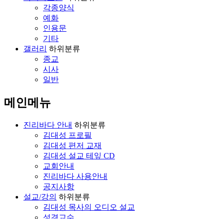
각종양식
예화
인용문
기타
갤러리
하위분류
종교
시사
일반
메인메뉴
진리바다 안내
하위분류
김대성 프로필
김대성 편저 교재
김대성 설교 테잎 CD
교회안내
진리바다 사용안내
공지사항
설교/강의
하위분류
김대성 목사의 오디오 설교
성경교수