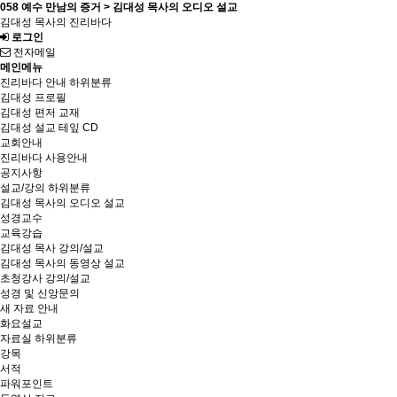
058 예수 만남의 증거 > 김대성 목사의 오디오 설교
김대성 목사의 진리바다
로그인
전자메일
메인메뉴
진리바다 안내
하위분류
김대성 프로필
김대성 편저 교재
김대성 설교 테잎 CD
교회안내
진리바다 사용안내
공지사항
설교/강의
하위분류
김대성 목사의 오디오 설교
성경교수
교육강습
김대성 목사 강의/설교
김대성 목사의 동영상 설교
초청강사 강의/설교
성경 및 신앙문의
새 자료 안내
화요설교
자료실
하위분류
강목
서적
파워포인트