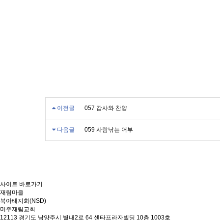
이전글
057 감사와 찬양
다음글
059 사람낚는 어부
사이트 바로가기
재림마을
북아태지회(NSD)
미주재림교회
12113 경기도 남양주시 별내2로 64 센타프라자빌딩 10층 1003호