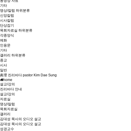
동영상 자료
기타
명상/칼럼
하위분류
신앙칼럼
시사칼럼
단상잡기
목회자료실
하위분류
각종양식
예화
인용문
기타
갤러리
하위분류
종교
시사
일반
眞理 진리바다 pastor Kim Dae Sung
home
설교/강의
진리바다 안내
설교/강의
자료실
명상/칼럼
목회자료실
갤러리
김대성 목사의 오디오 설교
김대성 목사의 오디오 설교
성경교수