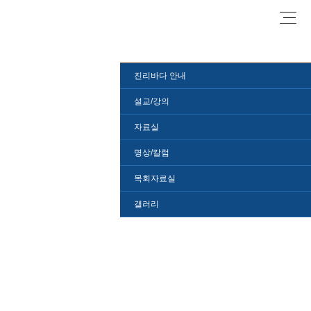
로
진리바다 안내
설교/강의
자료실
명상/칼럼
목회자료실
갤러리