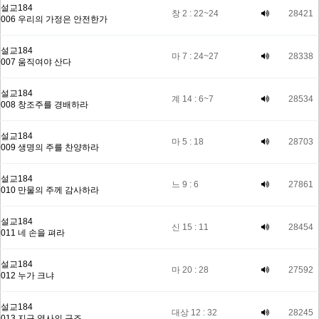
설교184
창 2 : 22~24
28421
006 우리의 가정은 안전한가
설교184
마 7 : 24~27
28338
007 움직여야 산다
설교184
계 14 : 6~7
28534
008 창조주를 경배하라
설교184
마 5 : 18
28703
009 생명의 주를 찬양하라
설교184
느 9 : 6
27861
010 만물의 주께 감사하라
설교184
신 15 : 11
28454
011 네 손을 펴라
설교184
마 20 : 28
27592
012 누가 크냐
설교184
대상 12 : 32
28245
013 지구 역사의 구조