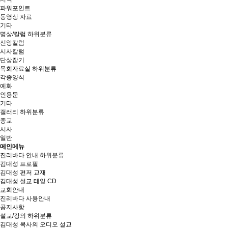
파워포인트
동영상 자료
기타
명상/칼럼
하위분류
신앙칼럼
시사칼럼
단상잡기
목회자료실
하위분류
각종양식
예화
인용문
기타
갤러리
하위분류
종교
시사
일반
메인메뉴
진리바다 안내
하위분류
김대성 프로필
김대성 편저 교재
김대성 설교 테잎 CD
교회안내
진리바다 사용안내
공지사항
설교/강의
하위분류
김대성 목사의 오디오 설교