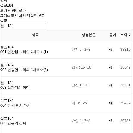
전체
설교184
보라 신랑이로다
그리스도인 삶의 역설적 원리
설교
제목
성경본문
듣기
조회
설교184
벧전 5 : 2~3
33310
001 건강한 교회의 4대요소(1)
설교184
엡 4 : 15~16
28649
002 건강한 교회의 4대요소(2)
설교184
고전 1 : 18
30261
003 십자가의 의미
설교184
마 16 : 26
29424
004 한 사람의 가치
설교184
요일 4 : 7~8
29735
005 믿음의 실체