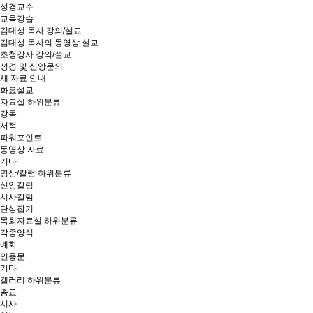
성경교수
교육강습
김대성 목사 강의/설교
김대성 목사의 동영상 설교
초청강사 강의/설교
성경 및 신앙문의
새 자료 안내
화요설교
자료실
하위분류
강목
서적
파워포인트
동영상 자료
기타
명상/칼럼
하위분류
신앙칼럼
시사칼럼
단상잡기
목회자료실
하위분류
각종양식
예화
인용문
기타
갤러리
하위분류
종교
시사