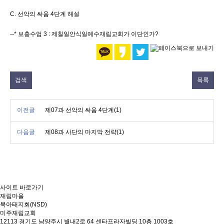
C. 선악의 싸움 4단계 해설
--* 보충수업 3 : 제칠일안식일예수재림교회가 이단인가?
검색
목록
이전글
제07과 선악의 싸움 4단계(1)
다음글
제08과 사단의 마지막 전략(1)
사이트 바로가기
재림마을
북아태지회(NSD)
미주재림교회
12113 경기도 남양주시 별내2로 64 센타프라자빌딩 10층 1003호