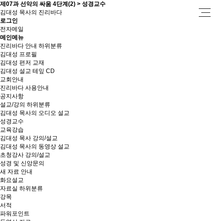
제07과 선악의 싸움 4단계(2) > 성경교수
김대성 목사의 진리바다
로그인
전자메일
메인메뉴
진리바다 안내
하위분류
김대성 프로필
김대성 편저 교재
김대성 설교 테잎 CD
교회안내
진리바다 사용안내
공지사항
설교/강의
하위분류
김대성 목사의 오디오 설교
성경교수
교육강습
김대성 목사 강의/설교
김대성 목사의 동영상 설교
초청강사 강의/설교
성경 및 신앙문의
새 자료 안내
화요설교
자료실
하위분류
강목
서적
파워포인트