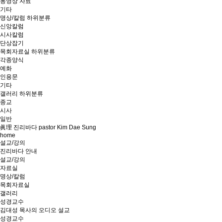
동영상 자료
기타
명상/칼럼
하위분류
신앙칼럼
시사칼럼
단상잡기
목회자료실
하위분류
각종양식
예화
인용문
기타
갤러리
하위분류
종교
시사
일반
眞理 진리바다 pastor Kim Dae Sung
home
설교/강의
진리바다 안내
설교/강의
자료실
명상/칼럼
목회자료실
갤러리
성경교수
김대성 목사의 오디오 설교
성경교수