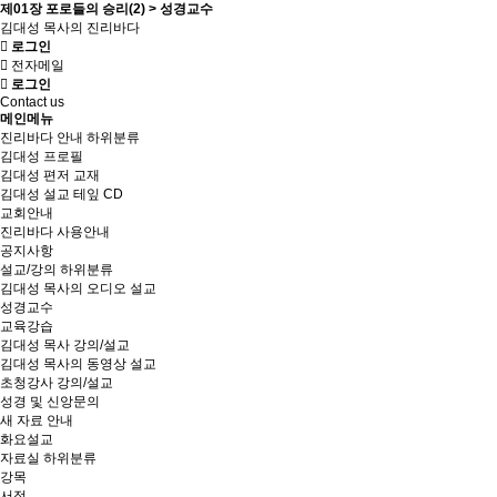
제01장 포로들의 승리(2) > 성경교수
김대성 목사의 진리바다
로그인
전자메일
로그인
Contact us
메인메뉴
진리바다 안내
하위분류
김대성 프로필
김대성 편저 교재
김대성 설교 테잎 CD
교회안내
진리바다 사용안내
공지사항
설교/강의
하위분류
김대성 목사의 오디오 설교
성경교수
교육강습
김대성 목사 강의/설교
김대성 목사의 동영상 설교
초청강사 강의/설교
성경 및 신앙문의
새 자료 안내
화요설교
자료실
하위분류
강목
서적