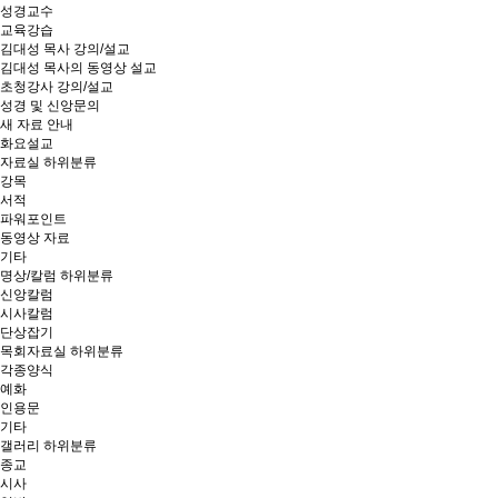
성경교수
교육강습
김대성 목사 강의/설교
김대성 목사의 동영상 설교
초청강사 강의/설교
성경 및 신앙문의
새 자료 안내
화요설교
자료실
하위분류
강목
서적
파워포인트
동영상 자료
기타
명상/칼럼
하위분류
신앙칼럼
시사칼럼
단상잡기
목회자료실
하위분류
각종양식
예화
인용문
기타
갤러리
하위분류
종교
시사