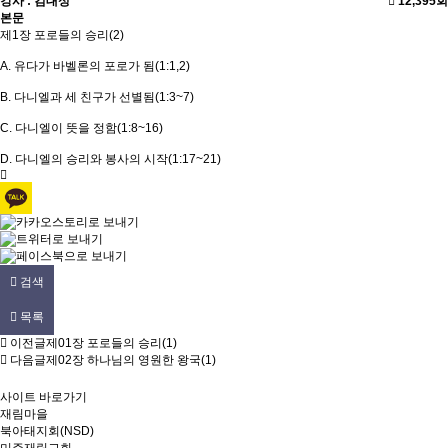
강사 : 김대성
12,395회
본문
제1장 포로들의 승리(2)
A. 유다가 바벨론의 포로가 됨(1:1,2)
B. 다니엘과 세 친구가 선별됨(1:3~7)
C. 다니엘이 뜻을 정함(1:8~16)
D. 다니엘의 승리와 봉사의 시작(1:17~21)
검색
목록
이전글
제01장 포로들의 승리(1)
다음글
제02장 하나님의 영원한 왕국(1)
사이트 바로가기
재림마을
북아태지회(NSD)