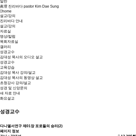
일반
眞理 진리바다 pastor Kim Dae Sung
home
설교/강의
진리바다 안내
설교/강의
자료실
명상/칼럼
목회자료실
갤러리
성경교수
김대성 목사의 오디오 설교
성경교수
교육강습
김대성 목사 강의/설교
김대성 목사의 동영상 설교
초청강사 강의/설교
성경 및 신앙문의
새 자료 안내
화요설교
성경교수
다니엘서연구
제01장 포로들의 승리(2)
페이지 정보