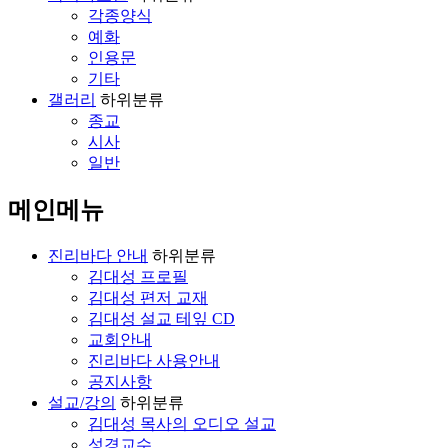
각종양식
예화
인용문
기타
갤러리
하위분류
종교
시사
일반
메인메뉴
진리바다 안내
하위분류
김대성 프로필
김대성 편저 교재
김대성 설교 테잎 CD
교회안내
진리바다 사용안내
공지사항
설교/강의
하위분류
김대성 목사의 오디오 설교
성경교수