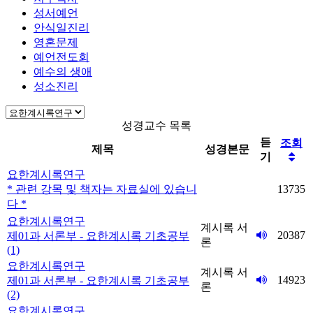
성서예언
안식일진리
영혼문제
예언전도회
예수의 생애
성소진리
성경교수 목록
듣
조회
제목
성경본문
기
요한계시록연구
* 관련 강목 및 책자는 자료실에 있습니
13735
다 *
요한계시록연구
계시록 서
20387
제01과 서론부 - 요한계시록 기초공부
론
(1)
요한계시록연구
계시록 서
14923
제01과 서론부 - 요한계시록 기초공부
론
(2)
요한계시록연구