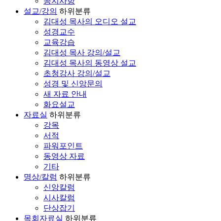
공지사항
설교/강의
하위분류
김대성 목사의 오디오 설교
성경교수
교육강습
김대성 목사 강의/설교
김대성 목사의 동영상 설교
초청강사 강의/설교
성경 및 신앙문의
새 자료 안내
화요설교
자료실
하위분류
강목
서적
파워포인트
동영상 자료
기타
명상/칼럼
하위분류
신앙칼럼
시사칼럼
단상잡기
목회자료실
하위분류