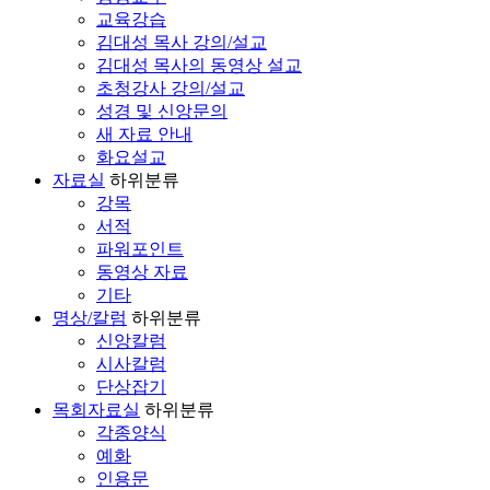
교육강습
김대성 목사 강의/설교
김대성 목사의 동영상 설교
초청강사 강의/설교
성경 및 신앙문의
새 자료 안내
화요설교
자료실
하위분류
강목
서적
파워포인트
동영상 자료
기타
명상/칼럼
하위분류
신앙칼럼
시사칼럼
단상잡기
목회자료실
하위분류
각종양식
예화
인용문